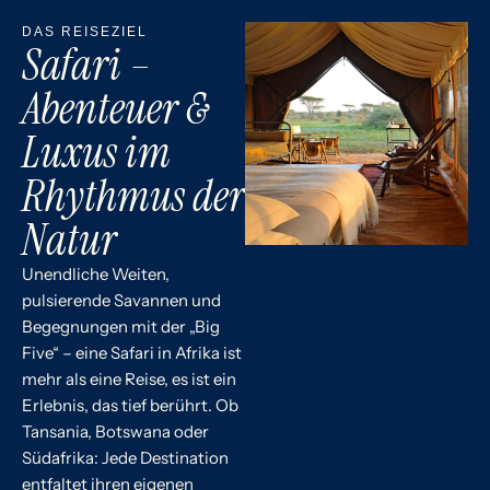
DAS REISEZIEL
Safari –
Abenteuer &
Luxus im
Rhythmus der
Natur
Unendliche Weiten,
pulsierende Savannen und
Begegnungen mit der „Big
Five“ – eine Safari in Afrika ist
mehr als eine Reise, es ist ein
Erlebnis, das tief berührt. Ob
Tansania, Botswana oder
Südafrika: Jede Destination
entfaltet ihren eigenen