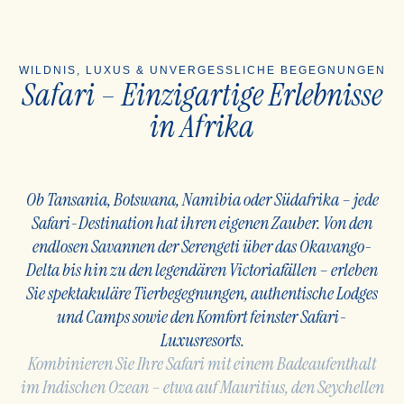
WILDNIS, LUXUS & UNVERGESSLICHE BEGEGNUNGEN
Safari – Einzigartige Erlebnisse
in Afrika
Ob Tansania, Botswana, Namibia oder Südafrika – jede
Safari-Destination hat ihren eigenen Zauber. Von den
endlosen Savannen der Serengeti über das Okavango-
Delta bis hin zu den legendären Victoriafällen – erleben
Sie spektakuläre Tierbegegnungen, authentische Lodges
und Camps sowie den Komfort feinster Safari-
Luxusresorts.
Kombinieren Sie Ihre Safari mit einem Badeaufenthalt
im Indischen Ozean – etwa auf Mauritius, den Seychellen