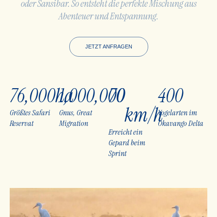
oder Sansibar. So entsteht die perfekte Mischung aus
Abenteuer und Entspannung.
JETZT ANFRAGEN
76,000
ha
1,000,000
70
400
km/h
Größtes Safari
Gnus, Great
Vogelarten im
Reservat
Migration
Okavango Delta
Erreicht ein
Gepard beim
Sprint