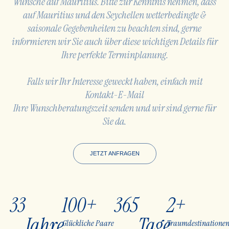
Wünsche auf Mauritius. Bitte zur Kenntnis nehmen, dass
auf Mauritius und den Seychellen wetterbedingte
&
saisonale Gegebenheiten zu beachten sind, gerne
informieren wir Sie auch über diese wichtigen Details
für
Ihre perfekte Terminplanung.
Falls wir Ihr Interesse geweckt haben, einfach mit
Kontakt-E-Mail
Ihre Wunschberatungszeit senden und wir sind gerne für
Sie da.
JETZT ANFRAGEN
33
100
+
365
2
+
Jahre
Tage
Glückliche Paare
Traumdestinatione