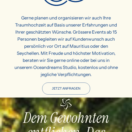
Gerne planen und organisieren wir auch Ihre
Traumhochzeit auf Basis unserer Erfahrungen und
Ihrer geschätzten Wünsche. Grössere Events ab 15
Personen begleiten wir auf Kundenwunsch auch
persönlich vor Ort auf Mauritius oder den
Seychellen. Mit Freude und höchster Motivation,
beraten wir Sie gerne online oder bei uns in
unserem Oceandreams Studio, kostenlos und ohne
jegliche Verpflichtungen.
JETZT ANFRAGEN
Dem Gewohnten